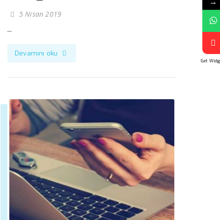
→
5 Nisan 2019
...
Devamını oku
Get Widg