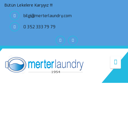
Bütün Lekelere Karşıyız !!!
bilgi@merterlaundry.com
0 352 333 79 79